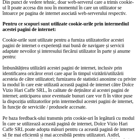
Din punct de vedere tehnic, doar web-serverul care a trimis cookie-
ul îl poate accesa din nou în momentul în care un utilizator se
întoarce pe pagina de internet asociată web-serverului respectiv.
Pentru ce scopuri sunt utilizate cookie-urile prin intermediul
acestei pagini de internet:
Cookie-urile sunt utilizate pentru a furniza utilizatorilor acestei
pagini de internet o experiență mai bună de navigare și servicii
adaptate nevoilor și interesului fiecărui utilizator în parte și anume
pentru:
îmbunătățirea utilizării acestei pagini de internet, inclusiv prin
identificarea oricăror erori care apar în timpul vizitării/utilizării
acesteia de către utilizatori; furnizarea de statistici anonime cu privire
la modul în care este utilizată această pagină de internet către Dolce
Vizio Hari Caffe SRL, în calitate de deținător al acestei pagini de
internet; anticiparea unor eventuale bunuri care vor fi în viitor puse
la dispoziția utilizatorilor prin intermediul acestei pagini de internet,
în funcție de serviciile / produsele accesate.
Pe baza feedback-ului transmis prin cookie-uri în legătură cu modul
în care se utilizează această pagină de internet, Dolce Vizio Hari
Caffe SRL poate adopta măsuri pentru ca această pagină de internet
să fie mai eficientă și mai accesibilă pentru utilizatori. Astfel,