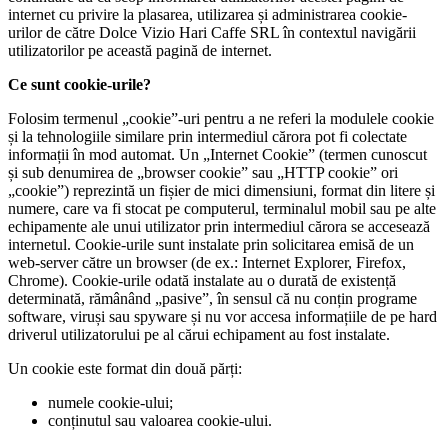
internet cu privire la plasarea, utilizarea și administrarea cookie-
urilor de către Dolce Vizio Hari Caffe SRL în contextul navigării
utilizatorilor pe această pagină de internet.
Ce sunt cookie-urile?
Folosim termenul „cookie”-uri pentru a ne referi la modulele cookie
și la tehnologiile similare prin intermediul cărora pot fi colectate
informații în mod automat. Un „Internet Cookie” (termen cunoscut
și sub denumirea de „browser cookie” sau „HTTP cookie” ori
„cookie”) reprezintă un fișier de mici dimensiuni, format din litere și
numere, care va fi stocat pe computerul, terminalul mobil sau pe alte
echipamente ale unui utilizator prin intermediul cărora se accesează
internetul. Cookie-urile sunt instalate prin solicitarea emisă de un
web-server către un browser (de ex.: Internet Explorer, Firefox,
Chrome). Cookie-urile odată instalate au o durată de existență
determinată, rămânând „pasive”, în sensul că nu conțin programe
software, viruși sau spyware și nu vor accesa informațiile de pe hard
driverul utilizatorului pe al cărui echipament au fost instalate.
Un cookie este format din două părți:
numele cookie-ului;
conținutul sau valoarea cookie-ului.