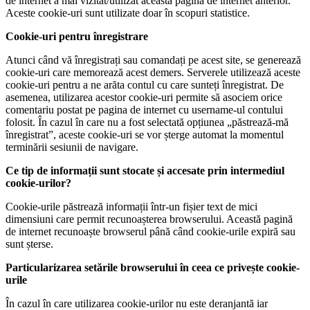
de internet a mai vizitat/utilizat această pagină de internet anterior.
Aceste cookie-uri sunt utilizate doar în scopuri statistice.
Cookie-uri pentru înregistrare
Atunci când vă înregistrați sau comandați pe acest site, se generează
cookie-uri care memorează acest demers. Serverele utilizează aceste
cookie-uri pentru a ne arăta contul cu care sunteți înregistrat. De
asemenea, utilizarea acestor cookie-uri permite să asociem orice
comentariu postat pe pagina de internet cu username-ul contului
folosit. În cazul în care nu a fost selectată opțiunea „păstrează-mă
înregistrat”, aceste cookie-uri se vor șterge automat la momentul
terminării sesiunii de navigare.
Ce tip de informații sunt stocate și accesate prin intermediul
cookie-urilor?
Cookie-urile păstrează informații într-un fișier text de mici
dimensiuni care permit recunoașterea browserului. Această pagină
de internet recunoaște browserul până când cookie-urile expiră sau
sunt șterse.
Particularizarea setările browserului în ceea ce privește cookie-
urile
În cazul în care utilizarea cookie-urilor nu este deranjantă iar