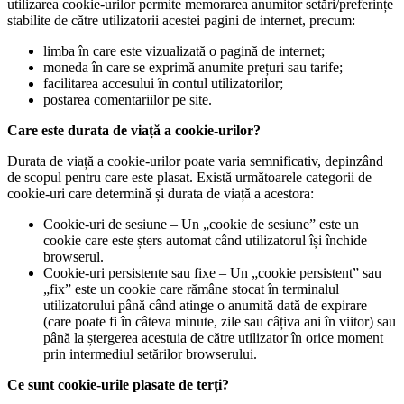
utilizarea cookie-urilor permite memorarea anumitor setări/preferințe
stabilite de către utilizatorii acestei pagini de internet, precum:
limba în care este vizualizată o pagină de internet;
moneda în care se exprimă anumite prețuri sau tarife;
facilitarea accesului în contul utilizatorilor;
postarea comentariilor pe site.
Care este durata de viață a cookie-urilor?
Durata de viață a cookie-urilor poate varia semnificativ, depinzând
de scopul pentru care este plasat. Există următoarele categorii de
cookie-uri care determină și durata de viață a acestora:
Cookie-uri de sesiune – Un „cookie de sesiune” este un
cookie care este șters automat când utilizatorul își închide
browserul.
Cookie-uri persistente sau fixe – Un „cookie persistent” sau
„fix” este un cookie care rămâne stocat în terminalul
utilizatorului până când atinge o anumită dată de expirare
(care poate fi în câteva minute, zile sau câțiva ani în viitor) sau
până la ștergerea acestuia de către utilizator în orice moment
prin intermediul setărilor browserului.
Ce sunt cookie-urile plasate de terți?