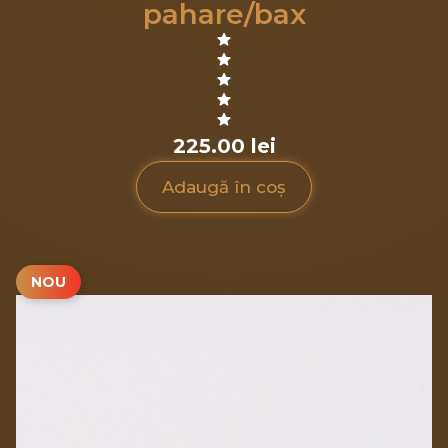
pahare/bax
225.00 lei
Adaugă în coș
NOU